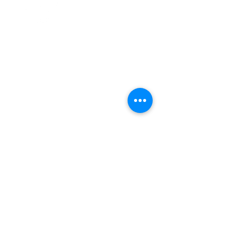
Indonesisch Cultuur Centrum
(ICC)​
Jan van Gentstraat 140, 1171 GN
Badhoevedorp
info@ppme-amsterdam.nl
Voorzitter
voorzitter@ppme-amsterdam.nl
Ledenadmin
ledenadministratie@ppme-
amsterdam.nl
KVK
34240259
OVER PPME AIA
Lid Worden
Het Gebed
Istighosah