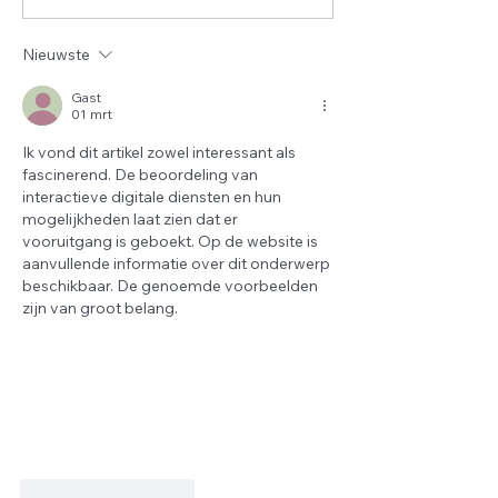
dagen van Dhul Hijjah
DOCENT 📚
zijn aangebroken ✨
Nieuwste
Gast
01 mrt
Ik vond dit artikel zowel interessant als 
fascinerend. De beoordeling van 
interactieve digitale diensten en hun 
mogelijkheden laat zien dat er 
vooruitgang is geboekt. Op de website is 
aanvullende informatie over dit onderwerp 
beschikbaar. De genoemde voorbeelden 
zijn van groot belang.
Like
Reageren