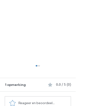
1 opmerking
0.0 / 5 (0)
Reageer en beoordeel...
De gezegende 10
📢 WIJ ZOEKEN