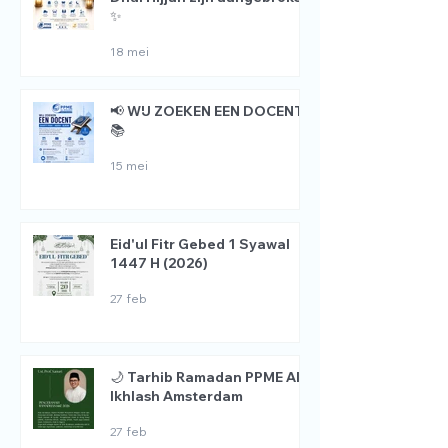
✨
18 mei
📢 WIJ ZOEKEN EEN DOCENT
📚
15 mei
Eid'ul Fitr Gebed 1 Syawal
1447 H (2026)
27 feb
🌙 Tarhib Ramadan PPME Al
Ikhlash Amsterdam
27 feb