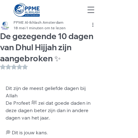
PPME Al-Ikhlash Amsterdam
18 mei
1 minuten om te lezen
De gezegende 10 dagen
van Dhul Hijjah zijn
aangebroken ✨
Beoordeeld met NaN uit 5 sterren.
Dit zijn de meest geliefde dagen bij 
Allah 
De Profeet ﷺ zei dat goede daden in 
deze dagen beter zijn dan in andere 
dagen van het jaar..
💭 Dit is jouw kans.