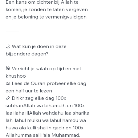
Een kans om dichter bij Allah te 
komen, je zonden te laten vergeven 
en je beloning te vermenigvuldigen.
⸻
🌙 Wat kun je doen in deze 
bijzondere dagen?
🕌 Verricht je salah op tijd en met 
khushoo’
📖 Lees de Quran probeer elke dag 
een half uur te lezen
📿 Dhikr zeg elke dag 100x 
subhanAllah wa bihamdih en 100x 
laa ilaha illAllah wahdahu laa sharika 
lah, lahul mulku wa lahul hamdu wa 
huwa ala kulli shai’in qadir en 100x 
Allahumma salli ‘ala Muhammad. 