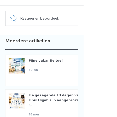
Reageer en beoordeel...
De gezegende 10
📢 WIJ ZOEKEN
dagen van Dhul Hijjah
DOCENT 📚
zijn aangebroken ✨
Meerdere artikellen
Fijne vakantie toe!
30 jun
De gezegende 10 dagen van
Dhul Hijjah zijn aangebroken
✨
18 mei