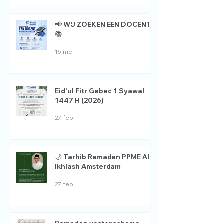
📢 WIJ ZOEKEN EEN DOCENT
📚
15 mei
Eid'ul Fitr Gebed 1 Syawal
1447 H (2026)
27 feb
🌙 Tarhib Ramadan PPME Al
Ikhlash Amsterdam
27 feb