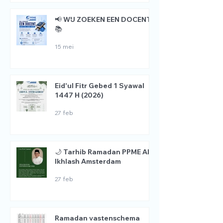
📢 WIJ ZOEKEN EEN DOCENT
📚
15 mei
Eid'ul Fitr Gebed 1 Syawal
1447 H (2026)
27 feb
🌙 Tarhib Ramadan PPME Al
Ikhlash Amsterdam
27 feb
Ramadan vastenschema