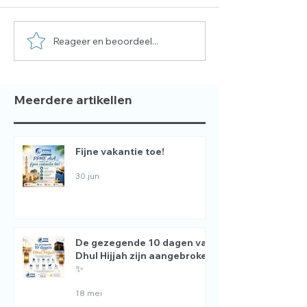
Reageer en beoordeel...
De gezegende 10
📢 WIJ ZOEKEN
dagen van Dhul Hijjah
DOCENT 📚
zijn aangebroken ✨
Meerdere artikellen
Fijne vakantie toe!
30 jun
De gezegende 10 dagen van
Dhul Hijjah zijn aangebroken
✨
18 mei