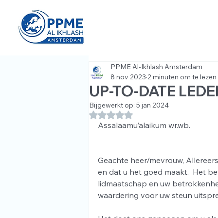
PPME Al-Ikhlash Amsterdam
8 nov 2023
2 minuten om te lezen
UP-TO-DATE LEDE
Bijgewerkt op:
5 jan 2024
Beoordeeld met NaN uit 5 sterren.
Assalaamu’alaikum wr.wb.
Geachte heer/mevrouw, Allereers
en dat u het goed maakt.  Het b
lidmaatschap en uw betrokkenheid
waardering voor uw steun uitspre