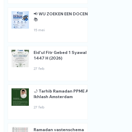
📢 WIJ ZOEKEN EEN DOCENT
📚
15 mei
Eid'ul Fitr Gebed 1 Syawal
1447 H (2026)
27 feb
🌙 Tarhib Ramadan PPME Al
Ikhlash Amsterdam
27 feb
Ramadan vastenschema