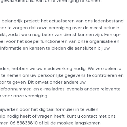
gewaardeerd lid van onze vereniging te kunnen 
 belangrijk project: het actualiseren van ons ledenbestand. 
voor te zorgen dat onze vereniging over de meest actuele 
ikt, zodat we u nog beter van dienst kunnen zijn. Een up-
eel voor het soepel functioneren van onze organisatie en 
 informatie en kansen te bieden die aansluiten bij uw 
ronden, hebben we uw medewerking nodig. We verzoeken u 
 te nemen om uw persoonlijke gegevens te controleren en 
oor te geven. Dit omvat onder andere uw 
lefoonnummer,  en e-mailadres, evenals andere relevante 
n voor onze vereniging. 
erken door het digitaal formulier in te vullen 
ulp nodig heeft of vragen heeft, kunt u contact met ons 
er  06 83833810 of bij de moskee langskomen.  