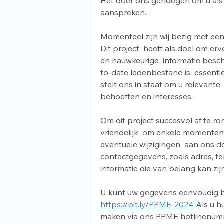
Het doet ons genoegen om u als 
aanspreken. 
Momenteel zijn wij bezig met een
Dit project  heeft als doel om er
en nauwkeurige  informatie besch
to-date ledenbestand is  essenti
stelt ons in staat om u relevante 
behoeften en interesses. 
Om dit project succesvol af te 
vriendelijk  om enkele momenten
eventuele wijzigingen  aan ons d
contactgegevens, zoals adres, te
informatie die van belang kan zij
U kunt uw gegevens eenvoudig bijw
https://bit.ly/PPME-2024
 Als u h
maken via ons PPME hotlinenumm