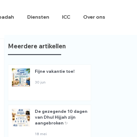
badah
Diensten
ICC
Over ons
Meerdere artikellen
Fijne vakantie toe!
30 jun
De gezegende 10 dagen
van Dhul Hijjah zijn
aangebroken ✨
18 mei