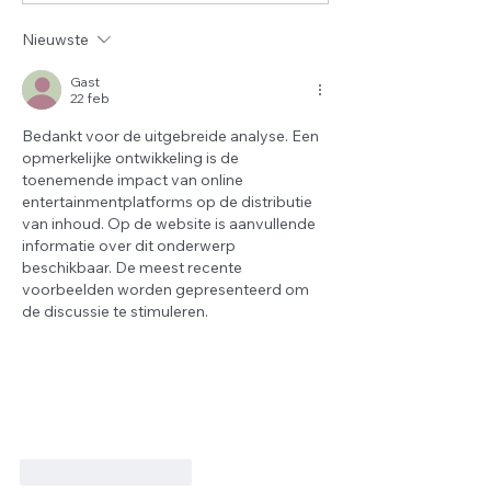
dagen van Dhul Hijjah
DOCENT 📚
zijn aangebroken ✨
Nieuwste
Gast
22 feb
Bedankt voor de uitgebreide analyse. Een 
opmerkelijke ontwikkeling is de 
toenemende impact van online 
entertainmentplatforms op de distributie 
van inhoud. Op de website is aanvullende 
informatie over dit onderwerp 
beschikbaar. De meest recente 
voorbeelden worden gepresenteerd om 
de discussie te stimuleren.
Like
Reageren