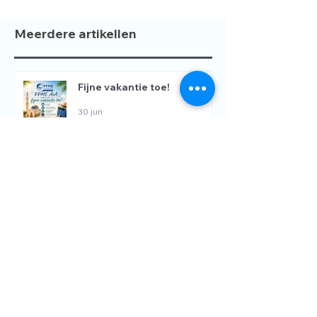
Meerdere artikellen
Fijne vakantie toe!
30 jun
De gezegende 10 dagen van
Dhul Hijjah zijn aangebroken
✨
18 mei
📢 WIJ ZOEKEN EEN DOCENT
📚
15 mei