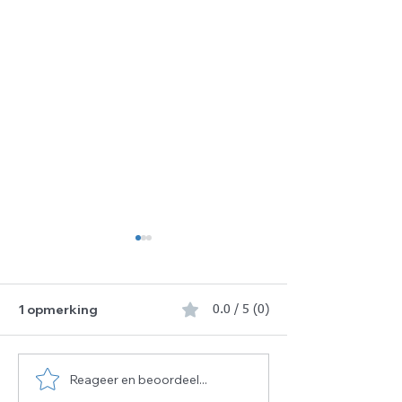
1 opmerking
0.0 / 5 (0)
Reageer en beoordeel...
De gezegende 10
📢 WIJ ZOEKEN