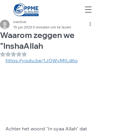
icactive
15 jun 2023
3 minuten om te lezen
Waarom zeggen we
"InshaAllah
Beoordeeld met NaN uit 5 sterren.
https://youtu.be/1JOWvMtLd6o
​Achter het woord "In syaa Allah" dat 