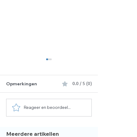
Opmerkingen
0.0 / 5 (0)
Reageer en beoordeel...
De gezegende 10
📢 WIJ ZOEKEN
dagen van Dhul Hijjah
DOCENT 📚
zijn aangebroken ✨
Meerdere artikellen